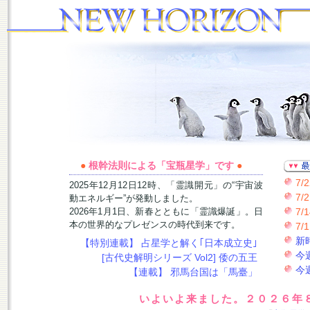
●
根幹法則による「宝瓶星学」です
●
7/2
2025年12月12日12時、「霊識開元」の“宇宙波
7/2
動エネルギー”が発動しました。
2026年1月1日、新春とともに「霊識爆誕」。日
7/1
本の世界的なプレゼンスの時代到来です。
7/1
新
【特別連載】 占星学と解く｢日本成立史｣
今
[古代史解明シリーズ Vol2] 倭の五王
今
【連載】 邪馬台国は「馬臺」
いよいよ来ました。２０２６年