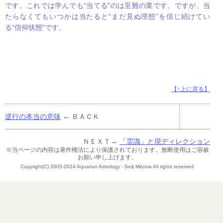
です。これでは学んでも“当てる”のは至難の業です。ですが、当
たらなくてもいつかは当たると“まだ見ぬ理想”を信じ続けてい
る“信仰状態”です。
【↑上に戻る】
逆行の本当の意味
← ＢＡＣＫ
ＮＥＸＴ→
「霊識」と現ディレクション
※当ページの内容は著作権法により保護されております。無断使用はご容赦
お願い申し上げます。
Copyright(C) 2005-2024 Aquariun Astrology - Seiji Mitoma All rights reserved.