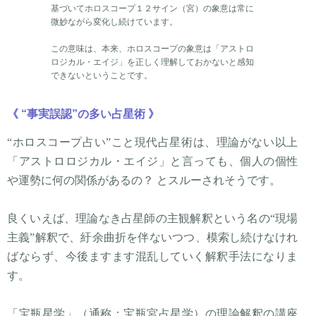
基づいてホロスコープ１２サイン（宮）の象意は常に
微妙ながら変化し続けています。
この意味は、本来、ホロスコープの象意は「アストロ
ロジカル・エイジ」を正しく理解しておかないと感知
できないということです。
《 “事実誤認”の多い占星術 》
“ホロスコープ占い”こと現代占星術は、理論がない以上
「アストロロジカル・エイジ」と言っても、個人の個性
や運勢に何の関係があるの？ とスルーされそうです。
良くいえば、理論なき占星師の主観解釈という名の“現場
主義”解釈で、紆余曲折を伴ないつつ、模索し続けなけれ
ばならず、今後ますます混乱していく解釈手法になりま
す。
「宝瓶星学」（通称：宝瓶宮占星学）の理論解釈の講座