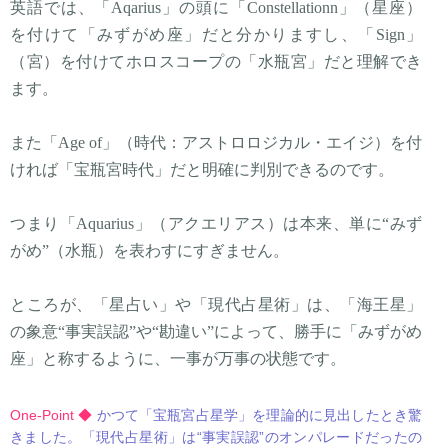
英語では、「Aqarius」の頭に「Constellationn」（星座）
を付けて「みずがめ座」だと分かりますし、「Sign」
（宮）を付けてホロスコープの「水瓶宮」だと理解でき
ます。
また「Age of」（時代：アストロロジカル・エイジ）を付
ければ「宝瓶宮時代」だと明確に判別できるのです。
つまり「Aquarius」（アクエリアス）は本来、単に“みず
がめ”（水瓶）を表わすにすぎません。
ところが、「星占い」や「現代占星術」は、「海王星」
の象意“事実誤認”や“勘違い”によって、勝手に「みずがめ
座」と称するように、一事が万事の状態です。
One-Point ◆
かつて「宝瓶宮占星学」を理論的に見出したとき驚
きました。「現代占星術」は“事実誤認”のオンパレードだったの