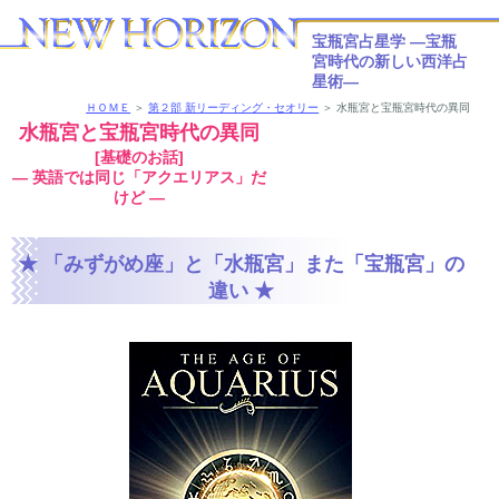
宝瓶宮占星学
―宝瓶
宮時代の新しい西洋占
星術―
ＨＯＭＥ
＞
第２部 新リーディング・セオリー
＞ 水瓶宮と宝瓶宮時代の異同
水瓶宮と宝瓶宮時代の異同
[基礎のお話]
― 英語では同じ「アクエリアス」だ
けど ―
★
「みずがめ座」と「水瓶宮」また「宝瓶宮」の
違い
★