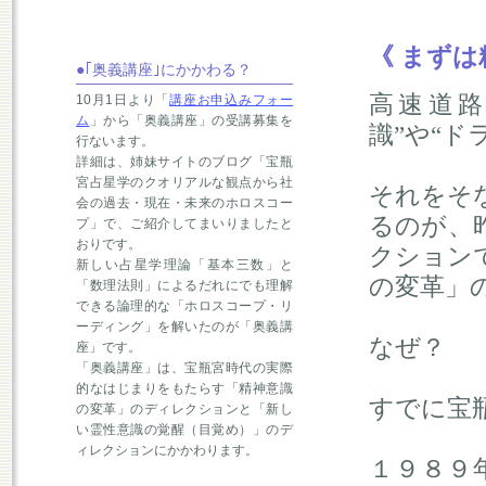
《 まずは
●｢奥義講座｣にかかわる？
高速道
10月1日より「
講座お申込みフォー
ム
」から「奥義講座」の受講募集を
識”や“
行ないます。
詳細は、姉妹サイトのブログ「宝瓶
宮占星学のクオリアルな観点から社
それをそ
会の過去・現在・未来のホロスコー
るのが、
プ」で、ご紹介してまいりましたと
おりです。
クション
新しい占星学理論「基本三数」と
の変革」
「数理法則」によるだれにでも理解
できる論理的な「ホロスコープ・リ
ーディング」を解いたのが「奥義講
なぜ？
座」です。
「奥義講座」は、宝瓶宮時代の実際
的なはじまりをもたらす「精神意識
すでに宝
の変革」のディレクションと「新し
い霊性意識の覚醒（目覚め）」のデ
ィレクションにかかわります。
１９８９