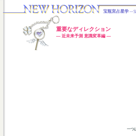
宝瓶宮占星学
―
重要なディレクション
― 近未来予測 意識変革編 ―
一つ