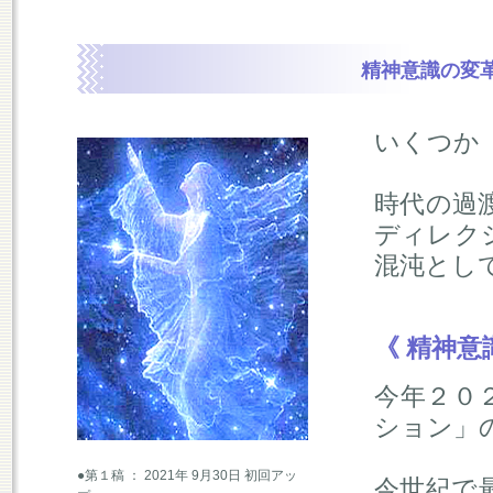
精神意識の変
いくつか
時代の過
ディレク
混沌とし
《 精神
今年２０
ション」
●第１稿 ： 2021年 9月30日 初回アッ
今世紀で