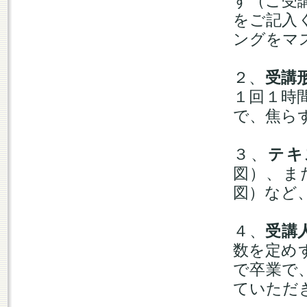
す（ご受
をご記入
ングをマ
２、
受講
１回１時
で、焦ら
３、
テキ
図）、ま
図）など
４、
受講
数を定め
で卒業で
ていただ