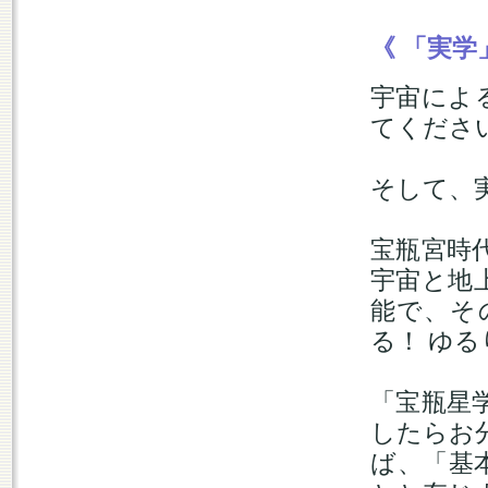
《 「実学
宇宙によ
てくださ
そして、
宝瓶宮時
宇宙と地
能で、そ
る！ ゆ
「宝瓶星
したらお
ば、「基