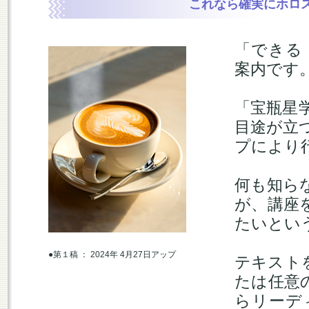
これなら確実にホロ
「できる
案内です
「宝瓶星
目途が立
プにより
何も知ら
が、講座
たいとい
●第１稿 ： 2024年 4月27日アップ
テキスト
たは任意
らリーデ