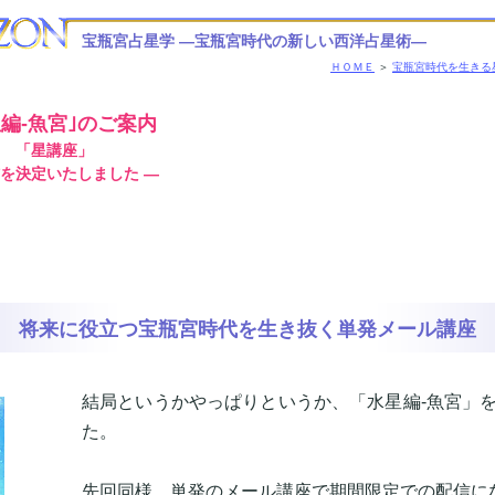
宝瓶宮占星学
―宝瓶宮時代の新しい西洋占星術―
ＨＯＭＥ
＞
宝瓶宮時代を生きる
星編-魚宮｣のご案内
「星講座」
信を決定いたしました ―
将来に役立つ宝瓶宮時代を生き抜く単発メール講座
結局というかやっぱりというか、「水星編-魚宮」
た。
先回同様、単発のメール講座で期間限定での配信に