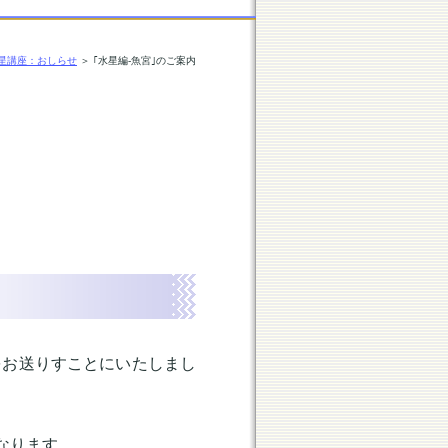
星講座：おしらせ
＞ ｢水星編-魚宮｣のご案内
をお送りすことにいたしまし
なります。