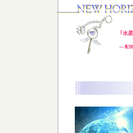
｢水
― 配