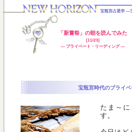
宝瓶宮占星学
―
「新嘗祭」の朝を読んでみた
[11/23]
― プライベート・リーディング ―
宝瓶宮時代のプライベ
たま～に
す。