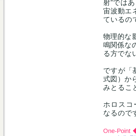
射”では
宙波動エ
ているの
物理的な
鳴関係な
る方でな
ですが「
式図）か
みとるこ
ホロスコ
なるので
One-Point