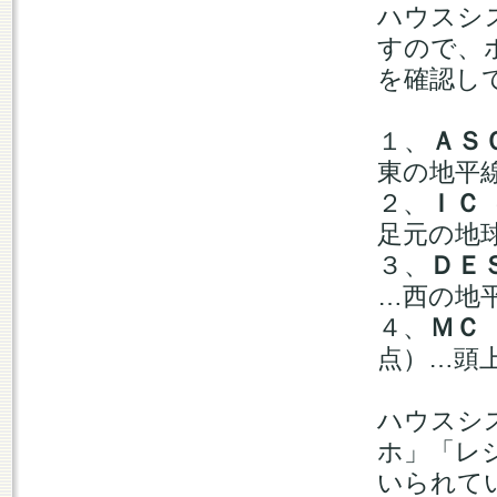
ハウスシ
すので、
を確認し
１、
ＡＳ
東の地平
２、
ＩＣ
足元の地
３、
ＤＥ
…西の地
４、
ＭＣ
点）…頭
ハウスシ
ホ」「レ
いられて