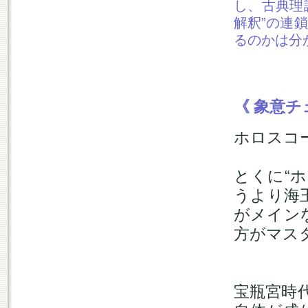
し、古典理
解釈”の連
るのかは分
《 象意チ
ホロスコ
とくに“
うより海
がメイン
方がマス
宝瓶宮時