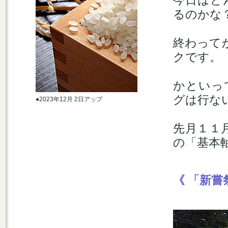
今日はど
るのかな
終わって
クです。
かといっ
グは行な
●2023年12月 2日アップ
先月１１
の「基本
《 「新嘗