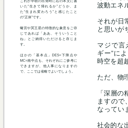
これが早朝の出発時に右の本文に書
波動エネ
いた“生きて帰れるか”どうか、ま
た“生まれ変わろう”と感じたこと
の“正体”です。
それが日
と思いが
蠍宮や冥王星の特徴的な象意をご存
じであれば「ああ、そういうこと
ね」とご納得いただけると存じま
マジで言
す。
ギー”に
ほかの「基本点」DES=下降点や
時空を超
MC=南中点も、それぞれにご参考に
できますが、他人事になりますの
で、ここでは省略でよいでしょう。
ただ、物
「深層の
ますので
なってい
社会的な