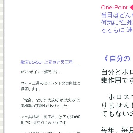
One-Point
当日はどん
何気に“生
とともに“
《 自分の
蠍宮のASC=上昇点と冥王星
自分とホ
●ワンポイント解説です。
乗作用で
ASC＝上昇点はイベントの方向性に
影響します。
「ホロス
「蠍宮」なので“大成功”か“大失敗”の
りません
両極端の可能性がありました。
でもない
その共鳴星「冥王星」は下方矩=90
度でIC=北中点に合=0度です。
毎年、毎