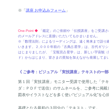
※「
講座 お申込みフォーム
」
One-Point ◆
「鑑定」のご依頼や「伝授講座」をご受講さ
のメールアドレスに直接いただいてもかまいません。
※「数理法則」によるリーディングは、遠く将来まで語り継
いきます。２,０００年前の「古典占星学」は、古代ギリ
はじまりましたが、「宝瓶宮占星学」は、新しい宇宙観（
ド）からはじまり、皆さまの英知を加えながら発展してま
《 ご参考：ビジュアル「実技講座」テキストの一部
第１回「実技講座」モニター受講で使用した「テ
ダ：ＰＤＦで送信）のサムネールを、ご参考に掲載
図表やイラストなどを多く使い“ビジュアル化”を心
基礎となる最初の３回分の「テキスト」です。