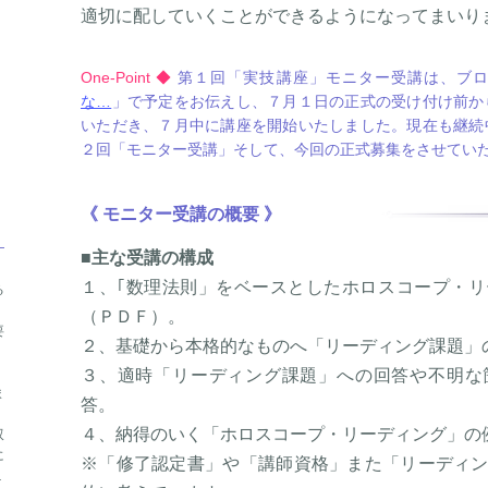
適切に配していくことができるようになってまいり
One-Point ◆
第１回「実技講座」モニター受講は、ブ
な…
」で予定をお伝えし、７月１日の正式の受け付け前か
いただき、７月中に講座を開始いたしました。現在も継続
２回「モニター受講」そして、今回の正式募集をさせてい
《 モニター受講の概要 》
■
主な受講の構成
、
１、｢数理法則」をベースとしたホロスコープ・
る
（ＰＤＦ）。
要
２、基礎から本格的なものへ「リーディング課題」
」
３、適時「リーディング課題」への回答や不明な
ま
答。
４、納得のいく「ホロスコープ・リーディング」の例
双
に
※「修了認定書」や「講師資格」また「リーディ
１