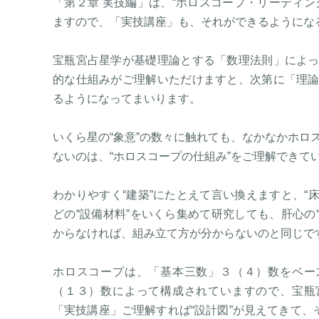
「第２章 実技編」は、“ホロスコープ・リーディン
ますので、「実技講座」も、それができるようにな
宝瓶宮占星学が基礎理論とする「数理法則」によ
的な仕組みがご理解いただけますと、次第に「理
るようになってまいります。
いくら星の“象意”の数々に触れても、なかなかホロ
ないのは、“ホロスコープの仕組み”をご理解できて
わかりやすく“建築”にたとえて言い換えますと、“床
どの“設備材料”をいくら集めて研究しても、肝心の“
からなければ、組み立て方が分からないのと同じで
ホロスコープは、「基本三数」３（４）数をベー
（１３）数によって構成されていますので、宝瓶
「実技講座」ご理解すれば“設計図”が見えてきて、