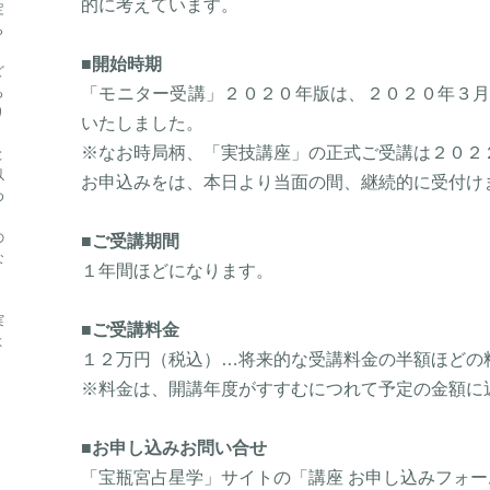
的に考えています。
定
ら
■
開始時期
ど
も
「モニター受講」２０２０年版は、２０２０年３
り
いたしました。
※なお時局柄、「実技講座」の正式ご受講は２０２
と
以
お申込みをは、本日より当面の間、継続的に受付け
め
の
■
ご受講期間
な
１年間ほどになります。
・
実
■
ご受講料金
よ
１２万円（税込）…将来的な受講料金の半額ほどの
※料金は、開講年度がすすむにつれて予定の金額に
■
お申し込みお問い合せ
「宝瓶宮占星学」サイトの「講座 お申し込みフォ