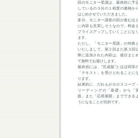
回のモニター受講は、最終的に予
しているの３分の１程度の価格か
はじめさせていただきました。
多分、モニター講座の回が進むほ
に内容も充実しそうなので、料金
プライスアップしていくことにな
ます。
ただし、「モニター受講」の特典
いたしまして、第２回また第３回
降に追加された内容は、後日まと
て無料でお届けします。
最終的には、“完成版”とほぼ同等
「テキスト」を受けとれることに
ります。
結果的に、だれもがホロスコープ
リーディングの「基礎」から「
践」また「応用展開」までできる
うになることが目的です。