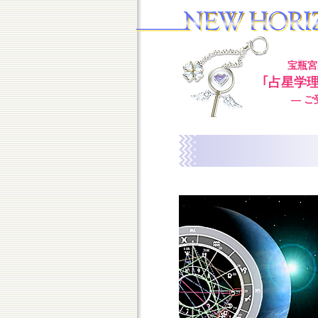
宝瓶宮
｢占星学
― ご