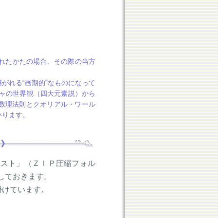
れたかたの場合、その際の当方
がれる“画期的”なものになって
シャの世界観（四大元素説）から
数理法則とクオリアル・ワール
いります。
 》
キスト」（ＺＩＰ圧縮フォル
しておきます。
掛けています。