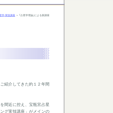
星学-実技講座
＞ ｢占星学理論｣による新講座
をご紹介してきた約１２年間
ンを間近に控え、宝瓶宮占星
ィング実技講座」がメインの