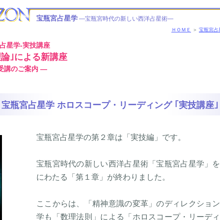
宝瓶宮占星学
―宝瓶宮時代の新しい西洋占星術―
ＨＯＭＥ
＞
宝瓶宮占
占星学-実技講座
理論｣による新講座
受講のご案内 ―
宝瓶宮占星学 ホロスコープ・リーディング ｢実技講座｣
宝瓶宮占星学の第２章は「実技編」です。
宝瓶宮時代の新しい西洋占星術「宝瓶宮占星学」
にわたる「第１章」が終わりました。
ここからは、「精神意識の変革」のディレクショ
学も「数理法則」による「ホロスコープ・リーデ