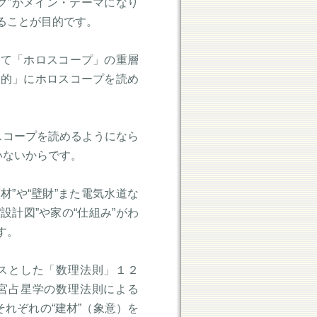
グ”がメイン・テーマになり
ることが目的です。
って「ホロスコープ」の重層
論的」にホロスコープを読め
スコープを読めるようになら
いないからです。
材”や“壁財”また電気水道な
設計図”や家の“仕組み”がわ
す。
スとした「数理法則」１２
宮占星学の数理法則による
それぞれの“建材”（象意）を